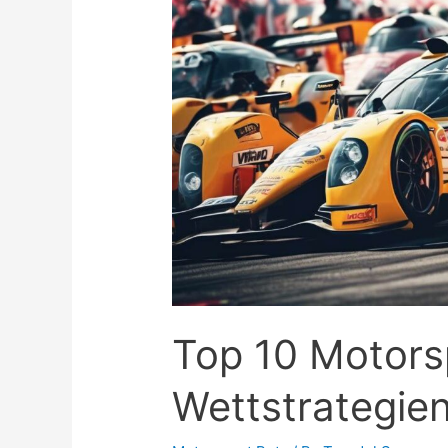
Top 10 Motors
Wettstrategien