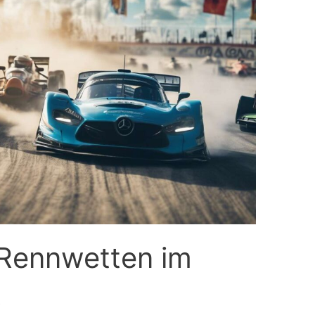
 Rennwetten im
k