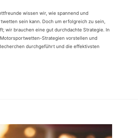
ettfreunde wissen wir, wie spannend und
twetten sein kann. Doch um erfolgreich zu sein,
t; wir brauchen eine gut durchdachte Strategie. In
 Motorsportwetten-Strategien vorstellen und
Recherchen durchgeführt und die effektivsten