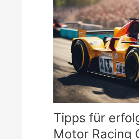
Tipps für erfo
Motor Racing