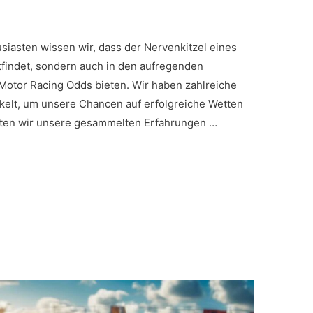
siasten wissen wir, dass der Nervenkitzel eines
ttfindet, sondern auch in den aufregenden
 Motor Racing Odds bieten. Wir haben zahlreiche
kelt, um unsere Chancen auf erfolgreiche Wetten
hten wir unsere gesammelten Erfahrungen …