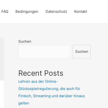
FAQ
Bedingungen
Datenschutz
Kontakt
Suchen
Suchen
Recent Posts
Lehren aus der Online-
Glücksspielregulierung, die auch für
Fintech, Streaming und darüber hinaus
gelten