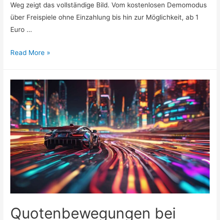
Weg zeigt das vollständige Bild. Vom kostenlosen Demomodus
über Freispiele ohne Einzahlung bis hin zur Möglichkeit, ab 1
Euro …
Online
Read More »
Casino
kostenlos
testen
–
Demo,
Freispiele
oder
Kleinsteinzahlung?
Quotenbewegungen bei