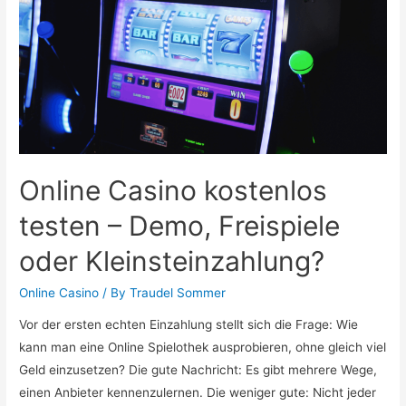
Casino
Deutschland
2026:
Trends,
Regeln
und
Chancen
Online Casino kostenlos
testen – Demo, Freispiele
oder Kleinsteinzahlung?
Online Casino
/ By
Traudel Sommer
Vor der ersten echten Einzahlung stellt sich die Frage: Wie
kann man eine Online Spielothek ausprobieren, ohne gleich viel
Geld einzusetzen? Die gute Nachricht: Es gibt mehrere Wege,
einen Anbieter kennenzulernen. Die weniger gute: Nicht jeder