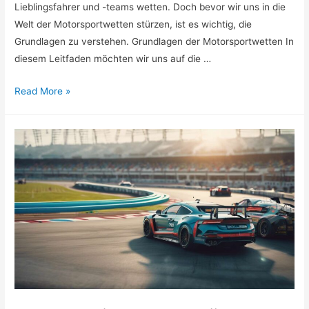
Lieblingsfahrer und -teams wetten. Doch bevor wir uns in die
Welt der Motorsportwetten stürzen, ist es wichtig, die
Grundlagen zu verstehen. Grundlagen der Motorsportwetten In
diesem Leitfaden möchten wir uns auf die …
Erste
Read More »
Schritte
bei
Rennwetten:
Grundlagen
kompakt