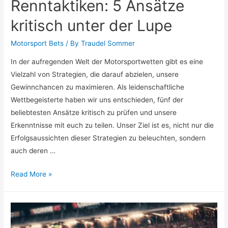
Renntaktiken: 5 Ansätze
kritisch unter der Lupe
Motorsport Bets
/ By
Traudel Sommer
In der aufregenden Welt der Motorsportwetten gibt es eine
Vielzahl von Strategien, die darauf abzielen, unsere
Gewinnchancen zu maximieren. Als leidenschaftliche
Wettbegeisterte haben wir uns entschieden, fünf der
beliebtesten Ansätze kritisch zu prüfen und unsere
Erkenntnisse mit euch zu teilen. Unser Ziel ist es, nicht nur die
Erfolgsaussichten dieser Strategien zu beleuchten, sondern
auch deren …
Renntaktiken:
Read More »
5
Ansätze
kritisch
unter