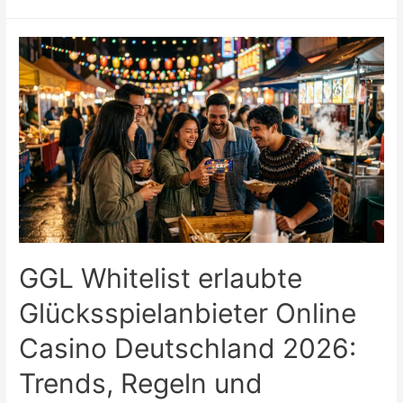
aus
der
Online-
Glücksspielregulierung,
die
auch
für
Fintech,
Streaming
und
darüber
hinaus
GGL Whitelist erlaubte
gelten
Glücksspielanbieter Online
Casino Deutschland 2026:
Trends, Regeln und