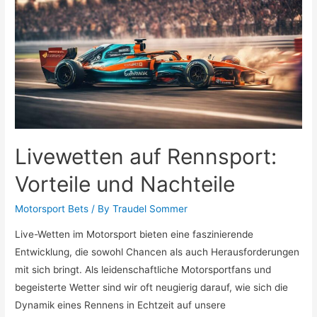
der
Lupe
Livewetten auf Rennsport:
Vorteile und Nachteile
Motorsport Bets
/ By
Traudel Sommer
Live-Wetten im Motorsport bieten eine faszinierende
Entwicklung, die sowohl Chancen als auch Herausforderungen
mit sich bringt. Als leidenschaftliche Motorsportfans und
begeisterte Wetter sind wir oft neugierig darauf, wie sich die
Dynamik eines Rennens in Echtzeit auf unsere