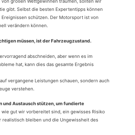
 von großen Wettgewinnen träumen, sollten wir
ie gibt. Selbst die besten Expertentipps können
Ereignissen schützen. Der Motorsport ist von
nell verändern können.
ichtigen müssen, ist der Fahrzeugzustand.
ervorragend abschneiden, aber wenn es im
bleme hat, kann dies das gesamte Ergebnis
nur auf vergangene Leistungen schauen, sondern auch
zeuge verstehen.
 und Austausch stützen, um fundierte
 wie gut wir vorbereitet sind, ein gewisses Risiko
 realistisch bleiben und die Ungewissheit des