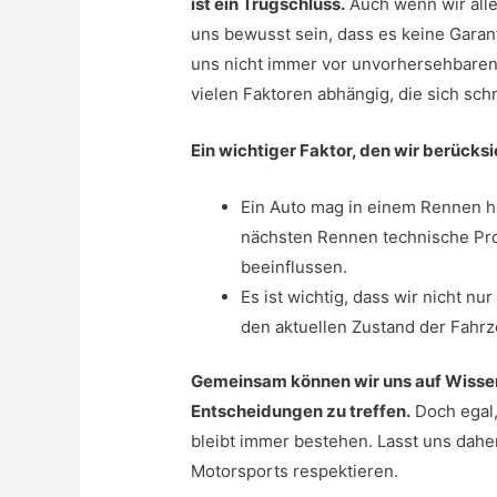
ist ein Trugschluss.
Auch wenn wir alle
uns bewusst sein, dass es keine Garant
uns nicht immer vor unvorhersehbaren 
vielen Faktoren abhängig, die sich sch
Ein wichtiger Faktor, den wir berücks
Ein Auto mag in einem Rennen h
nächsten Rennen technische Pro
beeinflussen.
Es ist wichtig, dass wir nicht 
den aktuellen Zustand der Fahr
Gemeinsam können wir uns auf Wissen
Entscheidungen zu treffen.
Doch egal,
bleibt immer bestehen. Lasst uns daher
Motorsports respektieren.