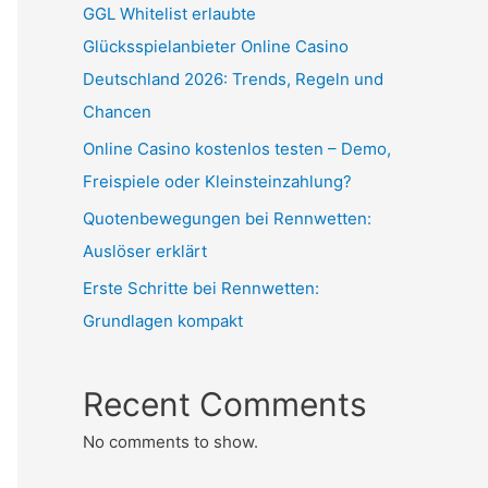
GGL Whitelist erlaubte
Glücksspielanbieter Online Casino
Deutschland 2026: Trends, Regeln und
Chancen
Online Casino kostenlos testen – Demo,
Freispiele oder Kleinsteinzahlung?
Quotenbewegungen bei Rennwetten:
Auslöser erklärt
Erste Schritte bei Rennwetten:
Grundlagen kompakt
Recent Comments
No comments to show.