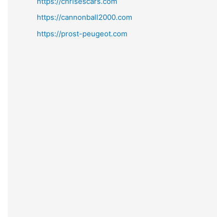
https://chrisescars.com
https://cannonball2000.com
https://prost-peugeot.com