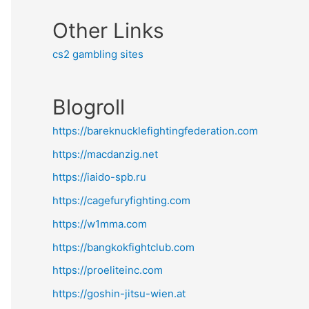
Other Links
cs2 gambling sites
Blogroll
https://bareknucklefightingfederation.com
https://macdanzig.net
https://iaido-spb.ru
https://cagefuryfighting.com
https://w1mma.com
https://bangkokfightclub.com
https://proeliteinc.com
https://goshin-jitsu-wien.at