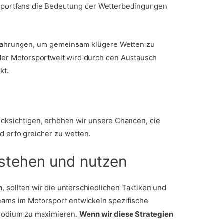
sportfans die Bedeutung der Wetterbedingungen
rfahrungen, um gemeinsam klügere Wetten zu
 der Motorsportwelt wird durch den Austausch
kt.
cksichtigen, erhöhen wir unsere Chancen, die
d erfolgreicher zu wetten.
stehen und nutzen
n
, sollten wir die unterschiedlichen Taktiken und
eams im Motorsport entwickeln spezifische
 Podium zu maximieren.
Wenn wir diese Strategien