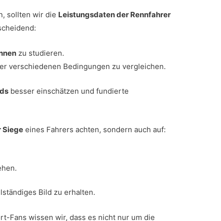
, sollten wir die
Leistungsdaten der Rennfahrer
tscheidend:
ennen
zu studieren.
er verschiedenen Bedingungen zu vergleichen.
dds
besser einschätzen und fundierte
r Siege
eines Fahrers achten, sondern auch auf:
ehen.
lständiges Bild zu erhalten.
t-Fans wissen wir, dass es nicht nur um die