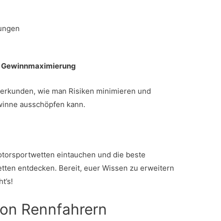
ungen
nd Gewinnmaximierung
erkunden, wie man Risiken minimieren und
ewinne ausschöpfen kann.
otorsportwetten eintauchen und die beste
tten entdecken. Bereit, euer Wissen zu erweitern
t’s!
on Rennfahrern