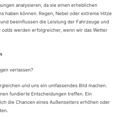
gungen analysieren, da sie einen erheblichen
ns haben können. Regen, Nebel oder extreme Hitze
 und beeinflussen die Leistung der Fahrzeuge und
s odds
werden erfolgreicher, wenn wir das Wetter
n
agen verlassen?
ergleichen und uns ein umfassendes Bild machen.
nnen fundierte Entscheidungen treffen. Ein
lich die Chancen eines Außenseiters erhöhen oder
ten.