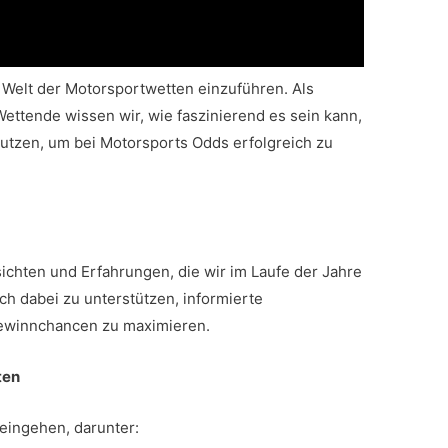
 Welt der Motorsportwetten einzuführen. Als
ettende wissen wir, wie faszinierend es sein kann,
nutzen, um bei Motorsports Odds erfolgreich zu
nsichten und Erfahrungen, die wir im Laufe der Jahre
ch dabei zu unterstützen, informierte
Gewinnchancen zu maximieren.
ten
eingehen, darunter: