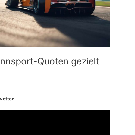
nnsport-Quoten gezielt
twetten